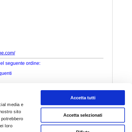
he.com/
 nel seguente ordine:
quenti
ssere prese in considerazione.
Accetta tutti
cial media e
Vers. v2.3.0
nostro sito
Accetta selezionati
i potrebbero
ei loro