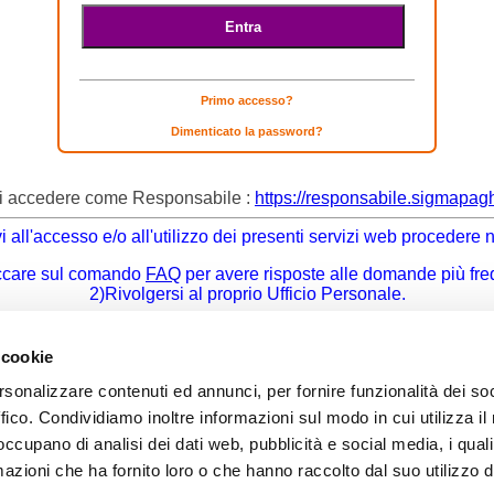
Primo accesso?
Dimenticato la password?
i accedere come Responsabile :
https://responsabile.sigmapag
i all'accesso e/o all'utilizzo dei presenti servizi web procedere
ccare sul comando
FAQ
per avere risposte alle domande più fre
2)Rivolgersi al proprio Ufficio Personale.
enza avanzate ai servizi di posta elettronica GPI non potranno e
 cookie
rsonalizzare contenuti ed annunci, per fornire funzionalità dei so
ffico. Condividiamo inoltre informazioni sul modo in cui utilizza il 
 occupano di analisi dei dati web, pubblicità e social media, i qual
azioni che ha fornito loro o che hanno raccolto dal suo utilizzo d